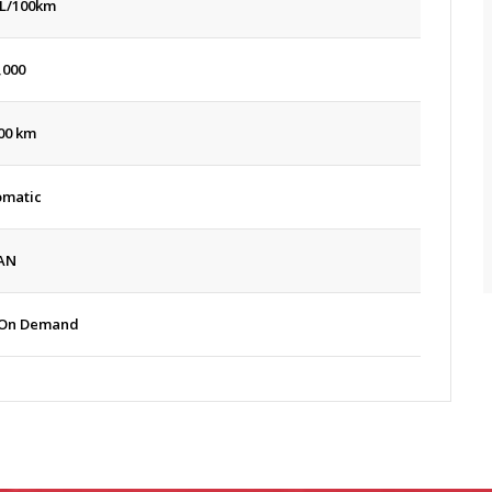
 L/100km
,000
00 km
omatic
AN
 On Demand