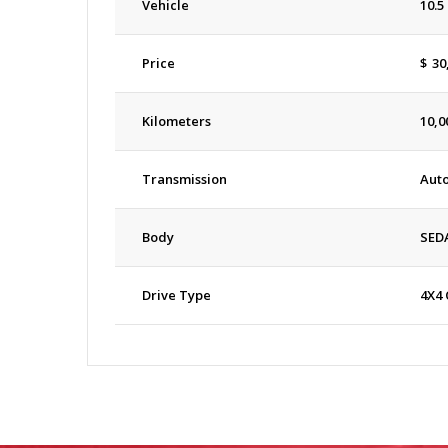
Vehicle
10.5
Price
$
30
Kilometers
10,0
Transmission
Aut
Body
SED
Drive Type
4X4